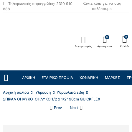
Κάντε κλικ για να σας
Τηλεφωνικές παραγγελίες: 2310 910
καλέσουμε
888
0
0
Λογαριασμός
Αγαπημένα
Καλάθι
ΑΡΧΙΚΉ
ΕΤΑΙΡΙΚΌ ΠΡΟΦΊΛ
ΧΟΝΔΡΙΚΉ
ΜΆΡΚΕΣ
ΠΡ
Αρχική σελίδα
Ύδρευση
Υδραυλικά είδη
ΣΠΙΡΑΛ ΘΗΛΥΚΟ-ΘΗΛΥΚΟ 1/2 x 1/2″ 90cm QUICKFLEX
Prev
Next