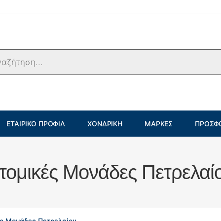
ΕΤΑΙΡΙΚΌ ΠΡΟΦΊΛ
ΧΟΝΔΡΙΚΉ
ΜΆΡΚΕΣ
ΠΡΟΣΦ
τομικές Μονάδες Πετρελαί
ς Μονάδες Πετρελαίου