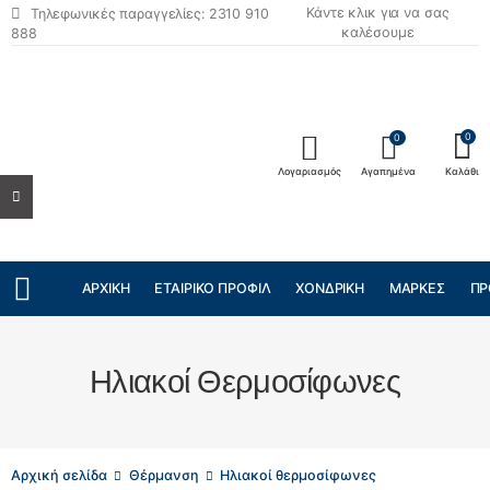
Κάντε κλικ για να σας
Τηλεφωνικές παραγγελίες: 2310 910
καλέσουμε
888
0
0
Λογαριασμός
Αγαπημένα
Καλάθι
ΑΡΧΙΚΉ
ΕΤΑΙΡΙΚΌ ΠΡΟΦΊΛ
ΧΟΝΔΡΙΚΉ
ΜΆΡΚΕΣ
ΠΡ
Ηλιακοί Θερμοσίφωνες
Αρχική σελίδα
Θέρμανση
Ηλιακοί θερμοσίφωνες