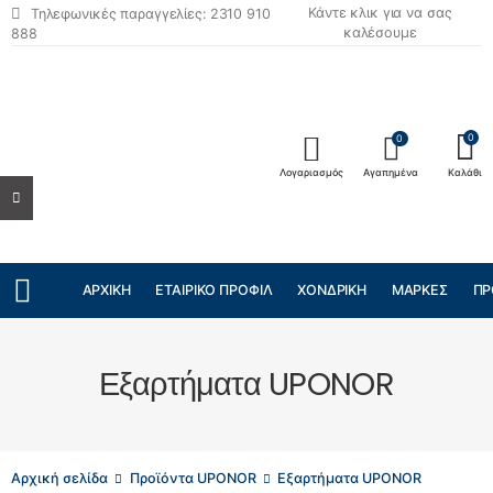
Κάντε κλικ για να σας
Τηλεφωνικές παραγγελίες: 2310 910
καλέσουμε
888
0
0
Λογαριασμός
Αγαπημένα
Καλάθι
ΑΡΧΙΚΉ
ΕΤΑΙΡΙΚΌ ΠΡΟΦΊΛ
ΧΟΝΔΡΙΚΉ
ΜΆΡΚΕΣ
ΠΡ
Εξαρτήματα UPONOR
Αρχική σελίδα
Προϊόντα UPONOR
Εξαρτήματα UPONOR