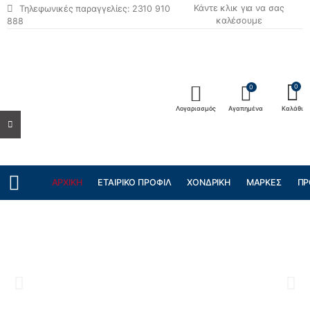
Κάντε κλικ για να σας
Τηλεφωνικές παραγγελίες: 2310 910
καλέσουμε
888
0
0
Λογαριασμός
Αγαπημένα
Καλάθι
ΑΡΧΙΚΉ
ΕΤΑΙΡΙΚΌ ΠΡΟΦΊΛ
ΧΟΝΔΡΙΚΉ
ΜΆΡΚΕΣ
ΠΡ