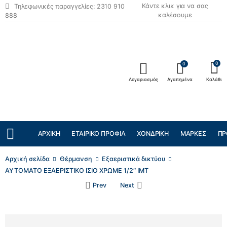
Κάντε κλικ για να σας
Τηλεφωνικές παραγγελίες: 2310 910
καλέσουμε
888
0
0
Λογαριασμός
Αγαπημένα
Καλάθι
ΑΡΧΙΚΉ
ΕΤΑΙΡΙΚΌ ΠΡΟΦΊΛ
ΧΟΝΔΡΙΚΉ
ΜΆΡΚΕΣ
ΠΡ
Αρχική σελίδα
Θέρμανση
Εξαεριστικά δικτύου
ΑΥΤΟΜΑΤΟ ΕΞΑΕΡΙΣΤΙΚΟ ΙΣΙΟ ΧΡΩΜΕ 1/2″ ΙΜΤ
Prev
Next