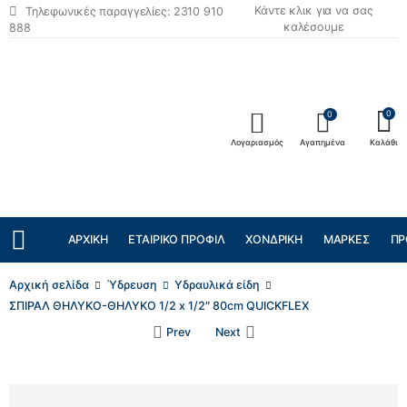
Κάντε κλικ για να σας
Τηλεφωνικές παραγγελίες: 2310 910
καλέσουμε
888
0
0
Λογαριασμός
Αγαπημένα
Καλάθι
ΑΡΧΙΚΉ
ΕΤΑΙΡΙΚΌ ΠΡΟΦΊΛ
ΧΟΝΔΡΙΚΉ
ΜΆΡΚΕΣ
ΠΡ
Αρχική σελίδα
Ύδρευση
Υδραυλικά είδη
ΣΠΙΡΑΛ ΘΗΛΥΚΟ-ΘΗΛΥΚΟ 1/2 x 1/2″ 80cm QUICKFLEX
Prev
Next