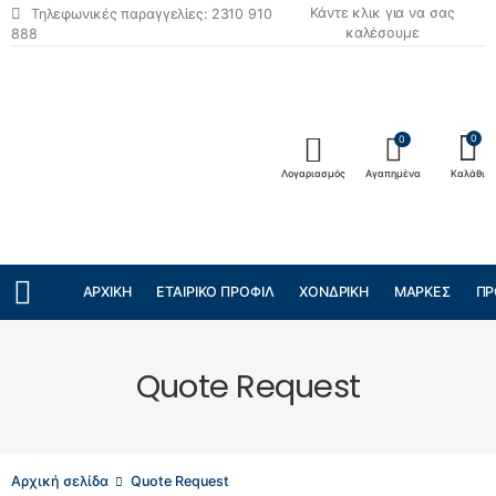
Κάντε κλικ για να σας
Τηλεφωνικές παραγγελίες: 2310 910
καλέσουμε
888
0
0
Λογαριασμός
Αγαπημένα
Καλάθι
ΑΡΧΙΚΉ
ΕΤΑΙΡΙΚΌ ΠΡΟΦΊΛ
ΧΟΝΔΡΙΚΉ
ΜΆΡΚΕΣ
ΠΡ
Quote Request
Αρχική σελίδα
Quote Request