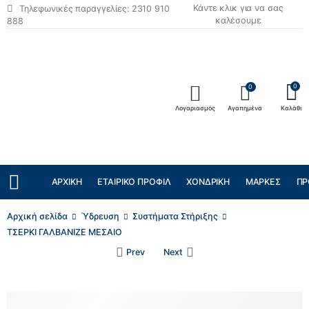
Κάντε κλικ για να σας
Τηλεφωνικές παραγγελίες: 2310 910
καλέσουμε
888
0
0
Λογαριασμός
Αγαπημένα
Καλάθι
ΑΡΧΙΚΉ
ΕΤΑΙΡΙΚΌ ΠΡΟΦΊΛ
ΧΟΝΔΡΙΚΉ
ΜΆΡΚΕΣ
ΠΡ
Αρχική σελίδα
Ύδρευση
Συστήματα Στήριξης
ΤΣΕΡΚΙ ΓΑΛΒΑΝΙΖΕ ΜΕΣΑΙΟ
Prev
Next