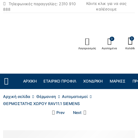
Κάντε κλικ για να σας
Τηλεφωνικές παραγγελίες: 2310 910
καλέσουμε
888
0
0
Λογαριασμός
Αγαπημένα
Καλάθι
ΑΡΧΙΚΉ
ΕΤΑΙΡΙΚΌ ΠΡΟΦΊΛ
ΧΟΝΔΡΙΚΉ
ΜΆΡΚΕΣ
ΠΡ
Αρχική σελίδα
Θέρμανση
Αυτοματισμοί
ΘΕΡΜΟΣΤΑΤΗΣ ΧΩΡΟΥ RAV11.1 SIEMENS
Prev
Next