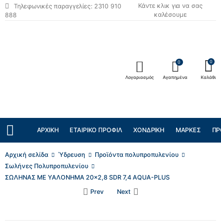
Κάντε κλικ για να σας
Τηλεφωνικές παραγγελίες: 2310 910
καλέσουμε
888
0
0
Λογαριασμός
Αγαπημένα
Καλάθι
ΑΡΧΙΚΉ
ΕΤΑΙΡΙΚΌ ΠΡΟΦΊΛ
ΧΟΝΔΡΙΚΉ
ΜΆΡΚΕΣ
ΠΡ
Αρχική σελίδα
Ύδρευση
Προϊόντα πολυπροπυλενίου
Σωλήνες Πολυπροπυλενίου
ΣΩΛΗΝΑΣ ΜΕ ΥΑΛΟΝΗΜΑ 20×2,8 SDR 7,4 AQUA-PLUS
Prev
Next