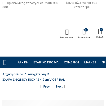
Κάντε κλικ για να σας
Τηλεφωνικές παραγγελίες: 2310 910
καλέσουμε
888
0
0
Λογαριασμός
Αγαπημένα
Καλάθι
ΑΡΧΙΚΉ
ΕΤΑΙΡΙΚΌ ΠΡΟΦΊΛ
ΧΟΝΔΡΙΚΉ
ΜΆΡΚΕΣ
ΠΡ
Αρχική σελίδα
Αποχέτευση
ΣΧΑΡΑ ΣΙΦΩΝΙΟΥ INOX 12x12cm VIOSPIRAL
Prev
Next