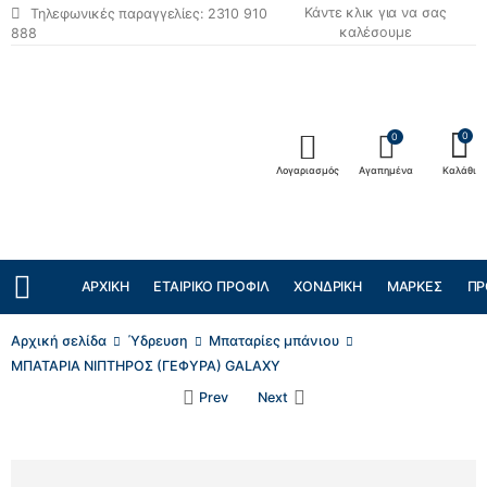
Κάντε κλικ για να σας
Τηλεφωνικές παραγγελίες: 2310 910
καλέσουμε
888
0
0
Λογαριασμός
Αγαπημένα
Καλάθι
ΑΡΧΙΚΉ
ΕΤΑΙΡΙΚΌ ΠΡΟΦΊΛ
ΧΟΝΔΡΙΚΉ
ΜΆΡΚΕΣ
ΠΡ
Αρχική σελίδα
Ύδρευση
Μπαταρίες μπάνιου
ΜΠΑΤΑΡΙΑ ΝΙΠΤΗΡΟΣ (ΓΕΦΥΡΑ) GALAXY
Prev
Next