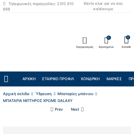
Κάντε κλικ για να σας
Τηλεφωνικές παραγγελίες: 2310 910
καλέσουμε
888
0
0
Λογαριασμός
Αγαπημένα
Καλάθι
ΑΡΧΙΚΉ
ΕΤΑΙΡΙΚΌ ΠΡΟΦΊΛ
ΧΟΝΔΡΙΚΉ
ΜΆΡΚΕΣ
ΠΡ
Αρχική σελίδα
Ύδρευση
Μπαταρίες μπάνιου
ΜΠΑΤΑΡΙΑ ΝΙΠΤΗΡΟΣ ΧΡΩΜΕ GALAXY
Prev
Next