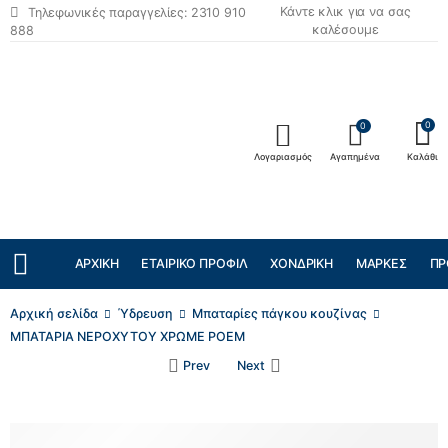
Κάντε κλικ για να σας
Τηλεφωνικές παραγγελίες: 2310 910
καλέσουμε
888
0
0
Λογαριασμός
Αγαπημένα
Καλάθι
ΑΡΧΙΚΉ
ΕΤΑΙΡΙΚΌ ΠΡΟΦΊΛ
ΧΟΝΔΡΙΚΉ
ΜΆΡΚΕΣ
ΠΡ
Αρχική σελίδα
Ύδρευση
Μπαταρίες πάγκου κουζίνας
ΜΠΑΤΑΡΙΑ ΝΕΡΟΧΥΤΟΥ ΧΡΩΜΕ POEM
Prev
Next