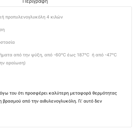
Περιγραφή
ική προπυλενογλυκόλη 4 κιλών
ήση
οστασία
ήματα από την ψύξη, από -60°C έως 187°C ή από -47°C
ην αραίωση)
λόγω του ότι προσφέρει καλύτερη μεταφορά θερμότητας
η βρασμού από την αιθυλενογλυκόλη. Γι’ αυτό δεν