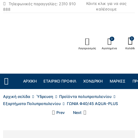
Κάντε κλικ για να σας
Τηλεφωνικές παραγγελίες: 2310 910
καλέσουμε
888
0
0
Λογαριασμός
Αγαπημένα
Καλάθι
ΑΡΧΙΚΉ
ΕΤΑΙΡΙΚΌ ΠΡΟΦΊΛ
ΧΟΝΔΡΙΚΉ
ΜΆΡΚΕΣ
ΠΡ
Αρχική σελίδα
Ύδρευση
Προϊόντα πολυπροπυλενίου
Εξαρτήματα Πολυπροπυλενίου
ΓΩΝΙΑ Φ40/45 AQUA-PLUS
Prev
Next