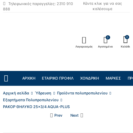
Κάντε κλικ για να σας
Τηλεφωνικές παραγγελίες: 2310 910
καλέσουμε
888
0
0
Λογαριασμός
Αγαπημένα
Καλάθι
ΑΡΧΙΚΉ
ΕΤΑΙΡΙΚΌ ΠΡΟΦΊΛ
ΧΟΝΔΡΙΚΉ
ΜΆΡΚΕΣ
ΠΡ
Αρχική σελίδα
Ύδρευση
Προϊόντα πολυπροπυλενίου
Εξαρτήματα Πολυπροπυλενίου
ΡΑΚΟΡ ΘΗΛΥΚΟ 25×3/4 AQUA-PLUS
Prev
Next