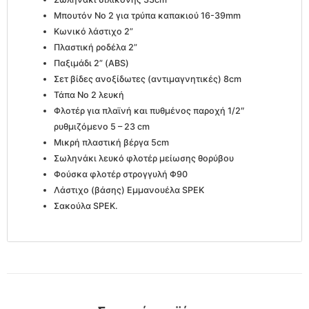
Μπουτόν Νο 2 για τρύπα καπακιού 16-39mm
Κωνικό λάστιχο 2”
Πλαστική ροδέλα 2”
Παξιμάδι 2” (ABS)
Σετ βίδες ανοξίδωτες (αντιμαγνητικές) 8cm
Τάπα Νο 2 λευκή
Φλοτέρ για πλαϊνή και πυθμένος παροχή 1/2″
ρυθμιζόμενο 5 – 23 cm
Μικρή πλαστική βέργα 5cm
Σωληνάκι λευκό φλοτέρ μείωσης θορύβου
Φούσκα φλοτέρ στρογγυλή Φ90
Λάστιχο (βάσης) Εμμανουέλα SPEK
Σακούλα SPEK.