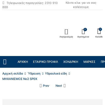
Κάντε κλικ για να σας
Τηλεφωνικές παραγγελίες: 2310 910
καλέσουμε
888
0
0
Λογαριασμός
Αγαπημένα
Καλάθι
ΑΡΧΙΚΉ
ΕΤΑΙΡΙΚΌ ΠΡΟΦΊΛ
ΧΟΝΔΡΙΚΉ
ΜΆΡΚΕΣ
ΠΡ
Αρχική σελίδα
Ύδρευση
Υδραυλικά είδη
ΜΗΧΑΝΙΣΜΟΣ Νο2 SPEK
Prev
Next