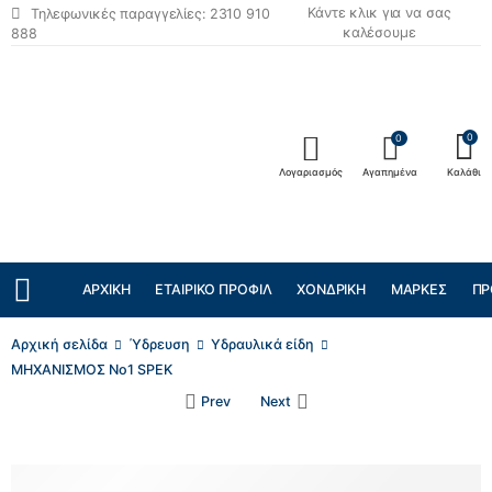
Κάντε κλικ για να σας
Τηλεφωνικές παραγγελίες: 2310 910
καλέσουμε
888
0
0
Λογαριασμός
Αγαπημένα
Καλάθι
ΑΡΧΙΚΉ
ΕΤΑΙΡΙΚΌ ΠΡΟΦΊΛ
ΧΟΝΔΡΙΚΉ
ΜΆΡΚΕΣ
ΠΡ
Αρχική σελίδα
Ύδρευση
Υδραυλικά είδη
ΜΗΧΑΝΙΣΜΟΣ Νο1 SPEK
Prev
Next