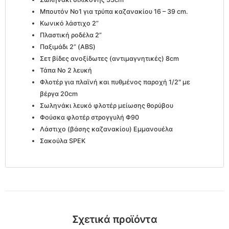
Μπουτόν Νο1 για τρύπα καζανακίου 16 – 39 cm.
Κωνικό λάστιχο 2”
Πλαστική ροδέλα 2”
Παξιμάδι 2” (ABS)
Σετ βίδες ανοξίδωτες (αντιμαγνητικές) 8cm
Τάπα Νο 2 λευκή
Φλοτέρ για πλαϊνή και πυθμένος παροχή 1/2″ με
βέργα 20cm
Σωληνάκι λευκό φλοτέρ μείωσης θορύβου
Φούσκα φλοτέρ στρογγυλή Φ90
Λάστιχο (βάσης καζανακίου) Εμμανουέλα
Σακούλα SPEK
Σχετικά προϊόντα