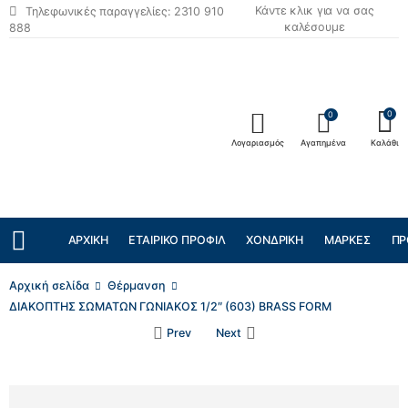
Κάντε κλικ για να σας
Τηλεφωνικές παραγγελίες: 2310 910
καλέσουμε
888
0
0
Λογαριασμός
Αγαπημένα
Καλάθι
ΑΡΧΙΚΉ
ΕΤΑΙΡΙΚΌ ΠΡΟΦΊΛ
ΧΟΝΔΡΙΚΉ
ΜΆΡΚΕΣ
ΠΡ
Αρχική σελίδα
Θέρμανση
ΔΙΑΚΟΠΤΗΣ ΣΩΜΑΤΩΝ ΓΩΝΙΑΚΟΣ 1/2″ (603) BRASS FORM
Prev
Next