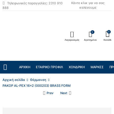
Κάντε κλικ για να σας
Τηλεφωνικές παραγγελίες: 2310 910
καλέσουμε
888
0
0
Λογαριασμός
Αγαπημένα
Καλάθι
ΑΡΧΙΚΉ
ΕΤΑΙΡΙΚΌ ΠΡΟΦΊΛ
ΧΟΝΔΡΙΚΉ
ΜΆΡΚΕΣ
ΠΡ
Αρχική σελίδα
Θέρμανση
ΡΑΚΟΡ AL-PEX 16×2 (000203) BRASS FORM
Prev
Next