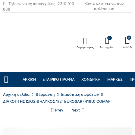
Κάντε κλικ για να σας
Τηλεφωνικές παραγγελίες: 2310 910
καλέσουμε
888
0
0
Λογαριασμός
Αγαπημένα
Καλάθι
ΑΡΧΙΚΉ
ΕΤΑΙΡΙΚΌ ΠΡΟΦΊΛ
ΧΟΝΔΡΙΚΉ
ΜΆΡΚΕΣ
ΠΡ
Αρχική σελίδα
Θέρμανση
Διακόπτες σωμάτων
ΔΙΑΚΟΠΤΗΣ ΙΣΙΟΣ ΘΗΛΥΚΟΣ 1/2″ EUROSAR (419U) COMAP
Prev
Next