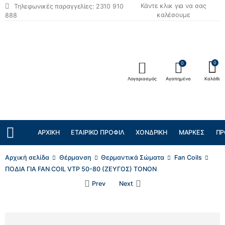
Κάντε κλικ για να σας
Τηλεφωνικές παραγγελίες: 2310 910
καλέσουμε
888
0
0
Λογαριασμός
Αγαπημένα
Καλάθι
ΑΡΧΙΚΉ
ΕΤΑΙΡΙΚΌ ΠΡΟΦΊΛ
ΧΟΝΔΡΙΚΉ
ΜΆΡΚΕΣ
ΠΡ
Αρχική σελίδα
Θέρμανση
Θερμαντικά Σώματα
Fan Coils
ΠΟΔΙΑ ΓΙΑ FAN COIL VTP 50-80 (ΖΕΥΓΟΣ) TONON
Prev
Next