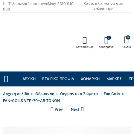
Κάντε κλικ για να σας
Τηλεφωνικές παραγγελίες: 2310 910
καλέσουμε
888
0
0
Λογαριασμός
Αγαπημένα
Καλάθι
ΑΡΧΙΚΉ
ΕΤΑΙΡΙΚΌ ΠΡΟΦΊΛ
ΧΟΝΔΡΙΚΉ
ΜΆΡΚΕΣ
ΠΡ
Αρχική σελίδα
Θέρμανση
Θερμαντικά Σώματα
Fan Coils
FAN-COILS VTP-70+ΑΒ ΤΟΝΟΝ
Prev
Next