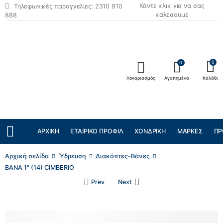
Κάντε κλικ για να σας
Τηλεφωνικές παραγγελίες: 2310 910
καλέσουμε
888
0
0
Λογαριασμός
Αγαπημένα
Καλάθι
ΑΡΧΙΚΉ
ΕΤΑΙΡΙΚΌ ΠΡΟΦΊΛ
ΧΟΝΔΡΙΚΉ
ΜΆΡΚΕΣ
ΠΡ
Αρχική σελίδα
Ύδρευση
Διακόπτες-Βάνες
ΒΑΝΑ 1″ (14) CIMBERIO
Prev
Next