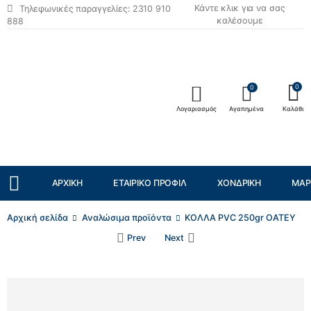
Κάντε κλικ για να σας
Τηλεφωνικές παραγγελίες: 2310 910
καλέσουμε
888
0
0
Λογαριασμός
Αγαπημένα
Καλάθι
ΑΡΧΙΚΉ
ΕΤΑΙΡΙΚΌ ΠΡΟΦΊΛ
ΧΟΝΔΡΙΚΉ
ΜΆΡ
Αρχική σελίδα
Αναλώσιμα προϊόντα
ΚΟΛΛΑ PVC 250gr OATEY
Prev
Next