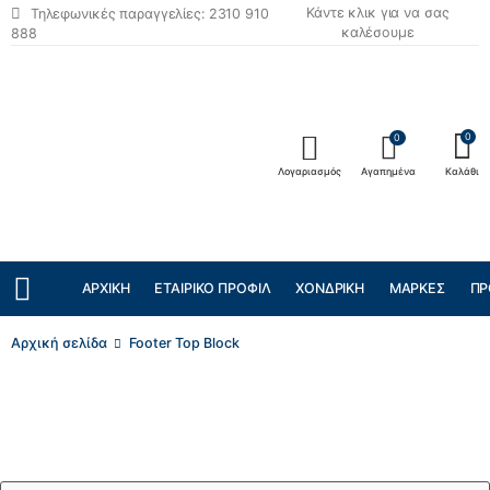
Κάντε κλικ για να σας
Τηλεφωνικές παραγγελίες: 2310 910
καλέσουμε
888
0
0
Λογαριασμός
Αγαπημένα
Καλάθι
ΑΡΧΙΚΉ
ΕΤΑΙΡΙΚΌ ΠΡΟΦΊΛ
ΧΟΝΔΡΙΚΉ
ΜΆΡΚΕΣ
ΠΡ
Αρχική σελίδα
Footer Top Block
Εγγραφή Newsletter
Κάντε εγγραφή για να μαθαίνετε πρώτοι για τις προσφορές μας