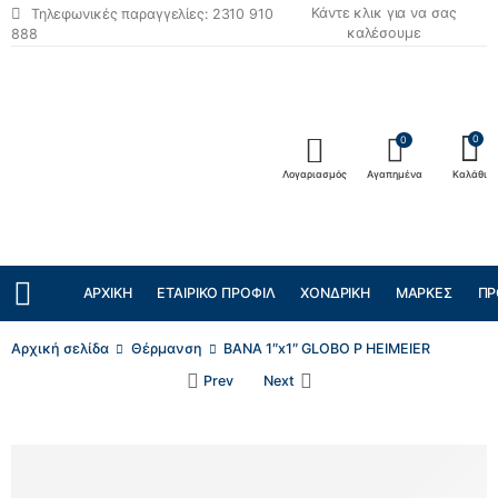
Κάντε κλικ για να σας
Τηλεφωνικές παραγγελίες: 2310 910
καλέσουμε
888
0
0
Λογαριασμός
Αγαπημένα
Καλάθι
ΑΡΧΙΚΉ
ΕΤΑΙΡΙΚΌ ΠΡΟΦΊΛ
ΧΟΝΔΡΙΚΉ
ΜΆΡΚΕΣ
ΠΡ
Αρχική σελίδα
Θέρμανση
ΒΑΝΑ 1″x1″ GLOBO P HEIMEIER
Prev
Next